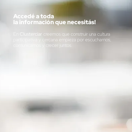
Accedé a toda
la información que necesitás!
En
Clusterciar
creemos que construir una cultura
participativa y cercana empieza por escucharnos,
comunicarnos y crecer juntos.