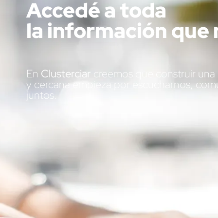
Accedé a toda
la información que 
En
Clusterciar
creemos que construir una c
y cercana empieza por escucharnos, comu
juntos.