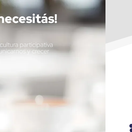
necesitás!
ultura participativa
nicarnos y crecer